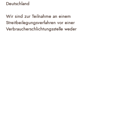
Deutschland
Wir sind zur Teilnahme an einem
Streitbeilegungsverfahren vor einer
Verbraucherschlichtungsstelle weder
verpflichtet noch bereit.
Version:
23.06.2026
Selina Futterer
Praxis für Psychotherapie (HeilprG)
Zeppelinstraße 67
81669 München
Für mehr Inspiration und Einblicke
besuche mich auf Instagram:
kontakt@psychotherapie-futterer.de
0155 63223326